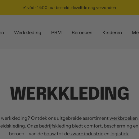
✔ vóór 14:00 uur besteld, dezelfde dag verzonden
en
Werkkleding
PBM
Beroepen
Kinderen
Me
WERKKLEDING
 werkkleding? Ontdek ons uitgebreide assortiment
werkbroeken
heidskleding. Onze bedrijfskleding biedt comfort, bescherming en
beroep – van de
bouw
tot de
zware industrie
en
logistiek
.