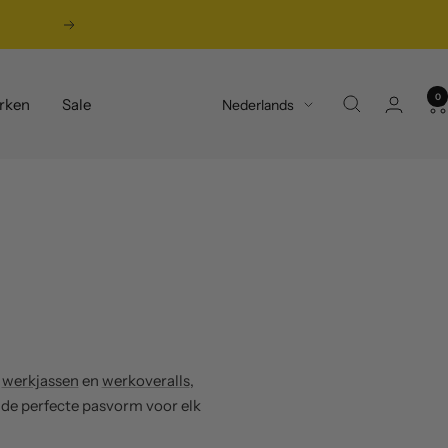
Volgende
0
Taal
rken
Sale
Nederlands
,
werkjassen
en
werkoveralls
,
 de perfecte pasvorm voor elk