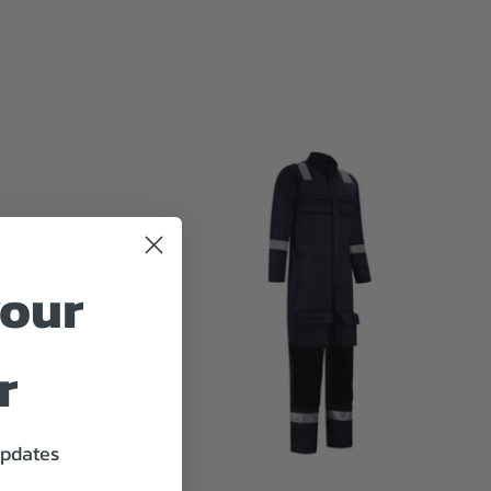
your
r
updates