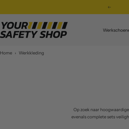
Ga
Vorig
naar
inhoud
Your
Werkschoen
Safety
Shop
Home
›
Werkkleding
Op zoek naar hoogwaardige
evenals complete sets veilig