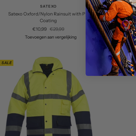
SATEXO
Satexo Oxford/Nylon Rainsuit with PU
Dapr
Coating
Verk
€38
Verkoopprijs
Normale
€10,99
€29,99
Toe
prijs
Toevoegen aan vergelijking
SALE