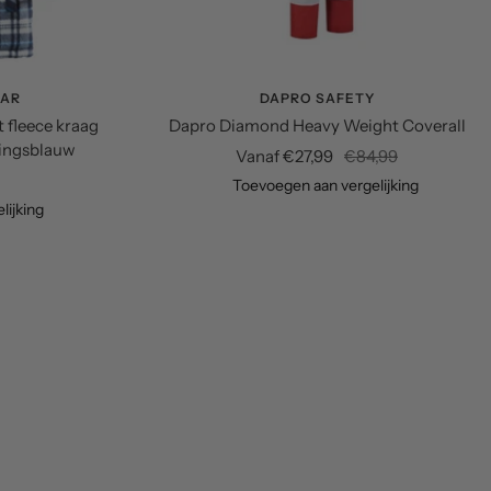
AR
DAPRO SAFETY
 fleece kraag
Dapro Diamond Heavy Weight Coverall
ningsblauw
Verkoopprijs
Normale
Vanaf €27,99
€84,99
js
prijs
Toevoegen aan vergelijking
lijking