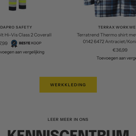
DAPRO SAFETY
TERRAX WORKWE
t Hi-Vis Class 2 Coverall
Terratrend Thermo shirt met
0142 6472 Antraciet/Ko
oopprijs
7,99
Verkooppri
€36,99
voegen aan vergelijking
Toevoegen aan verge
WERKKLEDING
LEER MEER IN ONS