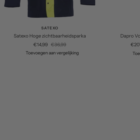
SATEXO
Satexo Hoge zichtbaarheidsparka
Dapro Vol
Verkoopprijs
Normale
Verk
€14,99
€36,99
€20
prijs
Toevoegen aan vergelijking
Toe